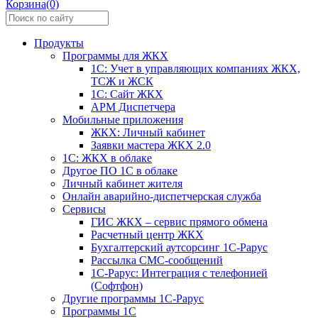
Корзина(0)
Продукты
Программы для ЖКХ
1С: Учет в управляющих компаниях ЖКХ,
ТСЖ и ЖСК
1С: Сайт ЖКХ
АРМ Диспетчера
Мобильные приложения
ЖКХ: Личный кабинет
Заявки мастера ЖКХ 2.0
1С: ЖКХ в облаке
Другое ПО 1С в облаке
Личный кабинет жителя
Онлайн аварийно-диспетчерская служба
Сервисы
ГИС ЖКХ – сервис прямого обмена
Расчетный центр ЖКХ
Бухгалтерский аутсорсинг 1С-Рарус
Рассылка СМС-сообщений
1С-Рарус: Интеграция с телефонией
(Софтфон)
Другие программы 1С-Рарус
Программы 1С