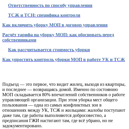
Ответственность по способу управления
ТСЖ и ТСН: специфика контроля
Как включить уборку МОП в договор управления
Расчёт тарифа на уборку МОП: как обосновать перед
собственниками
Как рассчитывается стоимость уборки
Как упростить контроль уборки МОП в работе УК и ТСЖ
Подъезд — это первое, что видит жилец, выходя из квартиры,
и последнее — возвращаясь домой. Именно по состоянию
МОП складывается 80% впечатлений собственников о работе
управляющей организации. При этом уборка мест общего
пользования — одна из самых конфликтных зон в
отношениях между УК, ТСЖ и жильцами: жалобы поступают
даже там, где работы выполняются добросовестно, а
предписания ГЖИ настигают там, где всё убрано, но не
задокументировано.