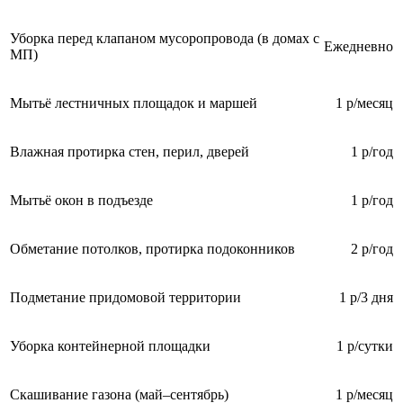
Уборка перед клапаном мусоропровода (в домах с
Ежедневно
МП)
Мытьё лестничных площадок и маршей
1 р/месяц
Влажная протирка стен, перил, дверей
1 р/год
Мытьё окон в подъезде
1 р/год
Обметание потолков, протирка подоконников
2 р/год
Подметание придомовой территории
1 р/3 дня
Уборка контейнерной площадки
1 р/сутки
Скашивание газона (май–сентябрь)
1 р/месяц