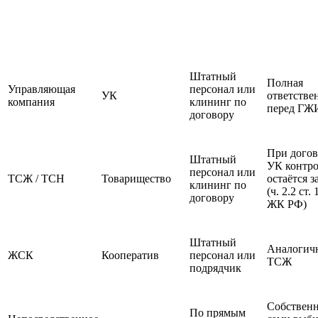
Кто
Способ
Кто несёт
выполняет
Особенно
управления
ответственность
уборку
Штатный
Полная
Управляющая
персонал или
УК
ответстве
компания
клининг по
перед ГЖ
договору
При догов
Штатный
УК контро
персонал или
ТСЖ / ТСН
Товарищество
остаётся 
клининг по
(ч. 2.2 ст. 
договору
ЖК РФ)
Штатный
Аналогич
ЖСК
Кооператив
персонал или
ТСЖ
подрядчик
Собствен
По прямым