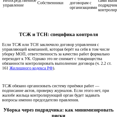
Непосредственное
сами выб
Собственники
договорам с
управление
подрядчик
организациями
контроли
ТСЖ и ТСН: специфика контроля
Если ТСЖ или ТСН заключило договор управления с
управляющей компанией, которая берёт на себя в том числе
уборку МОП, ответственность за качество работ формально
переходит к УК. Однако это не снимает с товарищества
обязанности контролировать выполнение договора (ч. 2.2 ст.
161
Жилищного кодекса РФ
).
ТСЖ обязано организовать систему приёмки работ —
подписание актов, проверку журналов. Если этого нет, при
жалобе жильца контролирующий орган будет задавать
вопросы именно председателю правления.
Уборка через подрядчика: как минимизировать
риски