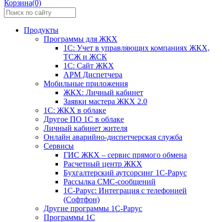
Корзина(0)
Продукты
Программы для ЖКХ
1С: Учет в управляющих компаниях ЖКХ,
ТСЖ и ЖСК
1С: Сайт ЖКХ
АРМ Диспетчера
Мобильные приложения
ЖКХ: Личный кабинет
Заявки мастера ЖКХ 2.0
1С: ЖКХ в облаке
Другое ПО 1С в облаке
Личный кабинет жителя
Онлайн аварийно-диспетчерская служба
Сервисы
ГИС ЖКХ – сервис прямого обмена
Расчетный центр ЖКХ
Бухгалтерский аутсорсинг 1С-Рарус
Рассылка СМС-сообщений
1С-Рарус: Интеграция с телефонией
(Софтфон)
Другие программы 1С-Рарус
Программы 1С