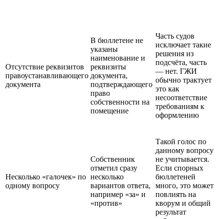
Чем это грозит
Ошибка в бюллетене
В чём проблема
УК
Часть судов
В бюллетене не
исключает такие
указаны
решения из
наименование и
подсчёта, часть
Отсутствие реквизитов
реквизиты
— нет. ГЖИ
правоустанавливающего
документа,
обычно трактует
документа
подтверждающего
это как
право
несоответствие
собственности на
требованиям к
помещение
оформлению
Такой голос по
данному вопросу
Собственник
не учитывается.
отметил сразу
Если спорных
Несколько «галочек» по
несколько
бюллетеней
одному вопросу
вариантов ответа,
много, это может
например «за» и
повлиять на
«против»
кворум и общий
результат