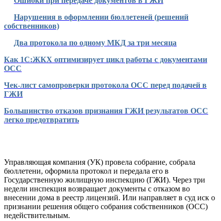
Ошибки при передаче документов в ГЖИ
Нарушения в оформлении бюллетеней (решений
собственников)
Два протокола по одному МКД за три месяца
Как 1С:ЖКХ оптимизирует цикл работы с документами
ОСС
Чек-лист самопроверки протокола ОСС перед подачей в
ГЖИ
Большинство отказов признания ГЖИ результатов ОСС
легко предотвратить
Управляющая компания (УК) провела собрание, собрала
бюллетени, оформила протокол и передала его в
Государственную жилищную инспекцию (ГЖИ). Через три
недели инспекция возвращает документы с отказом во
внесении дома в реестр лицензий. Или направляет в суд иск о
признании решения общего собрания собственников (ОСС)
недействительным.