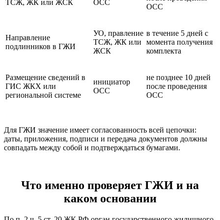
ТСЖ, ЖК или ЖСК
ОСС
ОСС
УО, правление
в течение 5 дней с
Направление
ТСЖ, ЖК или
момента получения
подлинников в ГЖИ
ЖСК
комплекта
Размещение сведений в
не позднее 10 дней
инициатор
ГИС ЖКХ или
после проведения
ОСС
региональной системе
ОСС
Для ГЖИ значение имеет согласованность всей цепочки:
даты, приложения, подписи и передача документов должны
совпадать между собой и подтверждаться бумагами.
Что именно проверяет ГЖИ и на
каком основании
По п. 2 ч. 5 ст. 20 ЖК РФ орган государственного жилищного