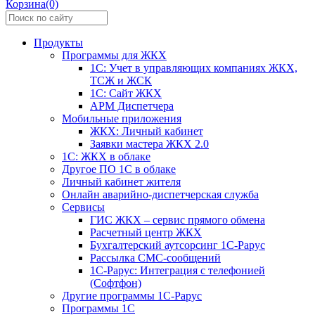
Корзина(0)
Продукты
Программы для ЖКХ
1С: Учет в управляющих компаниях ЖКХ,
ТСЖ и ЖСК
1С: Сайт ЖКХ
АРМ Диспетчера
Мобильные приложения
ЖКХ: Личный кабинет
Заявки мастера ЖКХ 2.0
1С: ЖКХ в облаке
Другое ПО 1С в облаке
Личный кабинет жителя
Онлайн аварийно-диспетчерская служба
Сервисы
ГИС ЖКХ – сервис прямого обмена
Расчетный центр ЖКХ
Бухгалтерский аутсорсинг 1С-Рарус
Рассылка СМС-сообщений
1С-Рарус: Интеграция с телефонией
(Софтфон)
Другие программы 1С-Рарус
Программы 1С