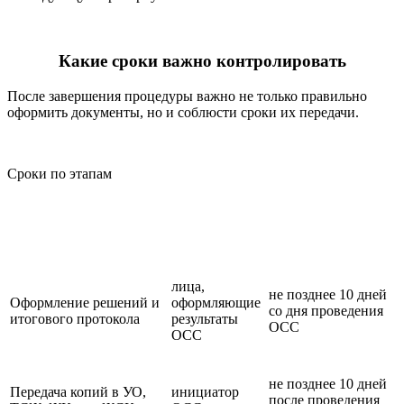
Какие сроки важно контролировать
После завершения процедуры важно не только правильно
оформить документы, но и соблюсти сроки их передачи.
Сроки по этапам
Этап
Кто отвечает
Срок
лица,
не позднее 10 дней
Оформление решений и
оформляющие
со дня проведения
итогового протокола
результаты
ОСС
ОСС
не позднее 10 дней
Передача копий в УО,
инициатор
после проведения