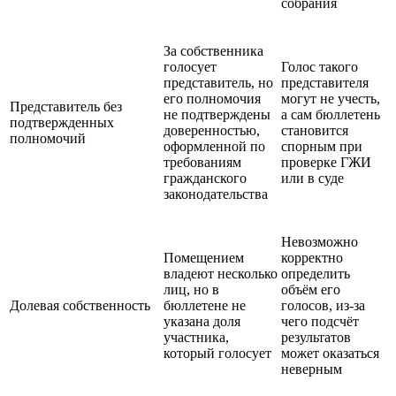
собрания
За собственника
голосует
Голос такого
представитель, но
представителя
его полномочия
могут не учесть,
Представитель без
не подтверждены
а сам бюллетень
подтвержденных
доверенностью,
становится
полномочий
оформленной по
спорным при
требованиям
проверке ГЖИ
гражданского
или в суде
законодательства
Невозможно
Помещением
корректно
владеют несколько
определить
лиц, но в
объём его
Долевая собственность
бюллетене не
голосов, из-за
указана доля
чего подсчёт
участника,
результатов
который голосует
может оказаться
неверным