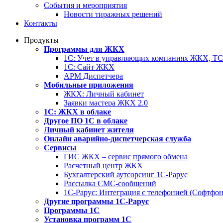
События и мероприятия
Новости тиражных решений
Контакты
Продукты
Программы для ЖКХ
1С: Учет в управляющих компаниях ЖКХ, 
1С: Сайт ЖКХ
АРМ Диспетчера
Мобильные приложения
ЖКХ: Личный кабинет
Заявки мастера ЖКХ 2.0
1С: ЖКХ в облаке
Другое ПО 1С в облаке
Личный кабинет жителя
Онлайн аварийно-диспетчерская служба
Сервисы
ГИС ЖКХ – сервис прямого обмена
Расчетный центр ЖКХ
Бухгалтерский аутсорсинг 1С-Рарус
Рассылка СМС-сообщений
1С-Рарус: Интеграция с телефонией (Софтфон
Другие программы 1С-Рарус
Программы 1С
Установка программ 1С