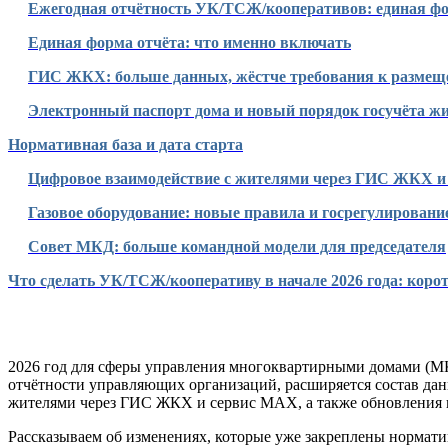
Ежегодная отчётность УК/ТСЖ/кооперативов: единая 
Единая форма отчёта: что именно включать
ГИС ЖКХ: больше данных, жёстче требования к размещ
Электронный паспорт дома и новый порядок госучёта ж
Нормативная база и дата старта
Цифровое взаимодействие с жителями через ГИС ЖКХ 
Газовое оборудование: новые правила и госрегулировани
Совет МКД: больше командной модели для председателя
Что сделать УК/ТСЖ/кооперативу в начале 2026 года: коро
2026 год для сферы управления многоквартирными домами (М
отчётности управляющих организаций, расширяется состав да
жителями через ГИС ЖКХ и сервис MAX, а также обновления 
Рассказываем об изменениях, которые уже закреплены нормати