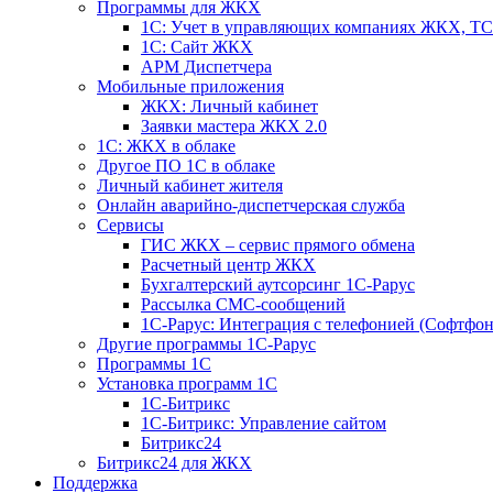
Программы для ЖКХ
1С: Учет в управляющих компаниях ЖКХ, 
1С: Сайт ЖКХ
АРМ Диспетчера
Мобильные приложения
ЖКХ: Личный кабинет
Заявки мастера ЖКХ 2.0
1С: ЖКХ в облаке
Другое ПО 1С в облаке
Личный кабинет жителя
Онлайн аварийно-диспетчерская служба
Сервисы
ГИС ЖКХ – сервис прямого обмена
Расчетный центр ЖКХ
Бухгалтерский аутсорсинг 1С-Рарус
Рассылка СМС-сообщений
1С-Рарус: Интеграция с телефонией (Софтфон
Другие программы 1С-Рарус
Программы 1С
Установка программ 1С
1С-Битрикс
1С-Битрикс: Управление сайтом
Битрикс24
Битрикс24 для ЖКХ
Поддержка