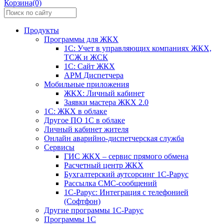
Корзина(0)
Продукты
Программы для ЖКХ
1С: Учет в управляющих компаниях ЖКХ,
ТСЖ и ЖСК
1С: Сайт ЖКХ
АРМ Диспетчера
Мобильные приложения
ЖКХ: Личный кабинет
Заявки мастера ЖКХ 2.0
1С: ЖКХ в облаке
Другое ПО 1С в облаке
Личный кабинет жителя
Онлайн аварийно-диспетчерская служба
Сервисы
ГИС ЖКХ – сервис прямого обмена
Расчетный центр ЖКХ
Бухгалтерский аутсорсинг 1С-Рарус
Рассылка СМС-сообщений
1С-Рарус: Интеграция с телефонией
(Софтфон)
Другие программы 1С-Рарус
Программы 1С