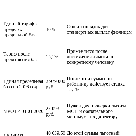
Что это значит для
Параметр
Значение
организаций ЖКХ
Единый тариф в
Общий порядок для
пределах
30%
стандартных выплат физлицам
предельной базы
Применяется после
Тариф после
15,1%
достижения лимита по
превышения базы
конкретному человеку
После этой суммы по
Единая предельная
2 979 000
работнику действует ставка
база на 2026 год
руб.
15,1%
Нужен для проверки льготы
27 093
МРОТ с 01.01.2026
МСП и обязательного
руб.
минимума по директору
40 639,50
До этой суммы льготный
1,5 МРОТ