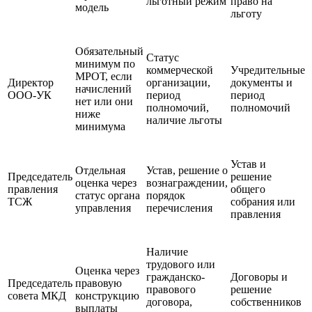
льготный режим
право на
модель
льготу
Обязательный
Статус
минимум по
коммерческой
Учредительные
МРОТ, если
Директор
организации,
документы и
начислений
ООО-УК
период
период
нет или они
полномочий,
полномочий
ниже
наличие льготы
минимума
Устав и
Отдельная
Устав, решение о
Председатель
решение
оценка через
вознаграждении,
правления
общего
статус органа
порядок
ТСЖ
собрания или
управления
перечисления
правления
Наличие
трудового или
Оценка через
гражданско-
Договоры и
Председатель
правовую
правового
решение
совета МКД
конструкцию
договора,
собственников
выплаты