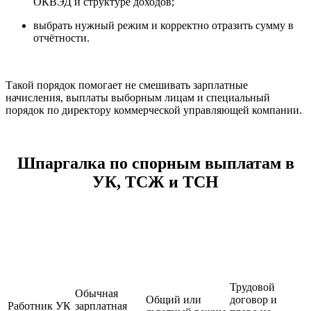
ОКВЭД и структуре доходов;
выбрать нужный режим и корректно отразить сумму в
отчётности.
Такой порядок помогает не смешивать зарплатные
начисления, выплаты выборным лицам и специальный
порядок по директору коммерческой управляющей компании.
Шпаргалка по спорным выплатам в
УК, ТСЖ и ТСН
Что
Лицо или
Какой подход
От чего зависит
проверить
ситуация
применять
вывод
первым
Трудовой
Обычная
Общий или
договор и
Работник УК
зарплатная