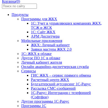
Корзина(0)
Продукты
Программы для ЖКХ
1С: Учет в управляющих компаниях ЖКХ,
ТСЖ и ЖСК
1С: Сайт ЖКХ
АРМ Диспетчера
Мобильные приложения
ЖКХ: Личный кабинет
Заявки мастера ЖКХ 2.0
1С: ЖКХ в облаке
Другое ПО 1С в облаке
Личный кабинет жителя
Онлайн аварийно-диспетчерская служба
Сервисы
ГИС ЖКХ – сервис прямого обмена
Расчетный центр ЖКХ
Бухгалтерский аутсорсинг 1С-Рарус
Рассылка СМС-сообщений
1С-Рарус: Интеграция с телефонией
(Софтфон)
Другие программы 1С-Рарус
Программы 1С