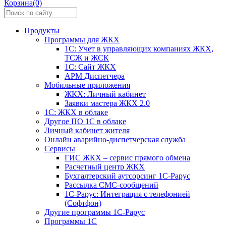
Корзина(0)
Продукты
Программы для ЖКХ
1С: Учет в управляющих компаниях ЖКХ,
ТСЖ и ЖСК
1С: Сайт ЖКХ
АРМ Диспетчера
Мобильные приложения
ЖКХ: Личный кабинет
Заявки мастера ЖКХ 2.0
1С: ЖКХ в облаке
Другое ПО 1С в облаке
Личный кабинет жителя
Онлайн аварийно-диспетчерская служба
Сервисы
ГИС ЖКХ – сервис прямого обмена
Расчетный центр ЖКХ
Бухгалтерский аутсорсинг 1С-Рарус
Рассылка СМС-сообщений
1С-Рарус: Интеграция с телефонией
(Софтфон)
Другие программы 1С-Рарус
Программы 1С