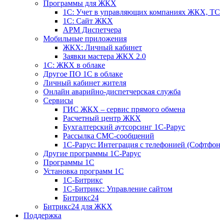
Программы для ЖКХ
1С: Учет в управляющих компаниях ЖКХ, 
1С: Сайт ЖКХ
АРМ Диспетчера
Мобильные приложения
ЖКХ: Личный кабинет
Заявки мастера ЖКХ 2.0
1С: ЖКХ в облаке
Другое ПО 1С в облаке
Личный кабинет жителя
Онлайн аварийно-диспетчерская служба
Сервисы
ГИС ЖКХ – сервис прямого обмена
Расчетный центр ЖКХ
Бухгалтерский аутсорсинг 1С-Рарус
Рассылка СМС-сообщений
1С-Рарус: Интеграция с телефонией (Софтфон
Другие программы 1С-Рарус
Программы 1С
Установка программ 1С
1С-Битрикс
1С-Битрикс: Управление сайтом
Битрикс24
Битрикс24 для ЖКХ
Поддержка