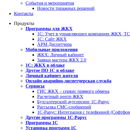
События и мероприятия
Новости тиражных решений
Контакты
Продукты
Программы для ЖКХ
1С: Учет в управляющих компаниях ЖКХ, 
1С: Сайт ЖКХ
АРМ Диспетчера
Мобильные приложения
ЖКХ: Личный кабинет
Заявки мастера ЖКХ 2.0
1С: ЖКХ в облаке
Другое ПО 1С в облаке
Личный кабинет жителя
Онлайн аварийно-диспетчерская служба
Сервисы
ГИС ЖКХ – сервис прямого обмена
Расчетный центр ЖКХ
Бухгалтерский аутсорсинг 1С-Рарус
Рассылка СМС-сообщений
1С-Рарус: Интеграция с телефонией (Софтфон
Другие программы 1С-Рарус
Программы 1С
Установка программ 1С